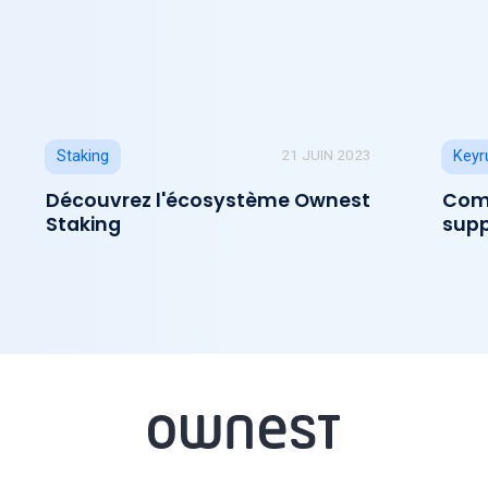
21 JUIN 2023
Staking
Keyr
Découvrez l'écosystème Ownest
Comm
Staking
supp