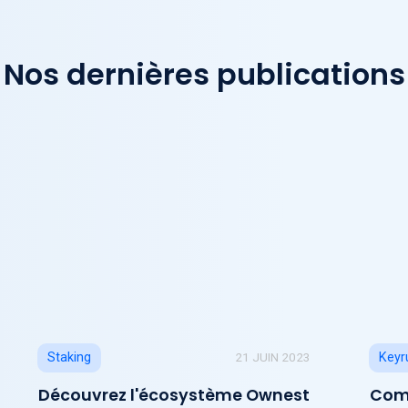
Nos dernières publications
21 JUIN 2023
Staking
Keyr
Découvrez l'écosystème Ownest
Comm