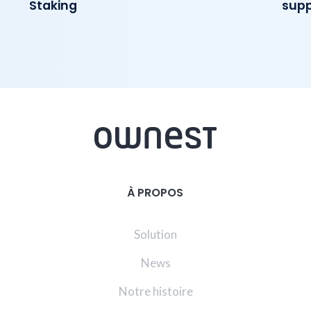
Staking
supp
À PROPOS
Solution
News
Notre histoire