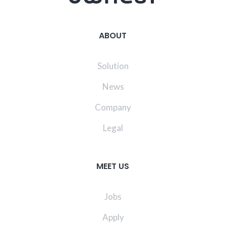
ABOUT
Solution
News
Company
Legal
MEET US
Jobs
Apply